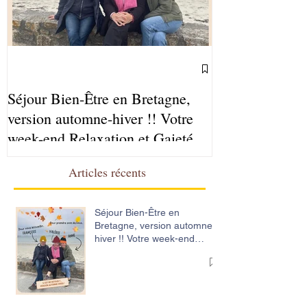
Séjour Bien-Être en Bretagne,
Ateliers Sophr
version automne-hiver !! Votre
2025-2026
week-end Relaxation et Gaieté
Articles récents
Séjour Bien-Être en
Bretagne, version automne-
hiver !! Votre week-end
Relaxation et Gaieté