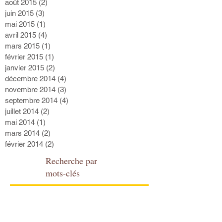
août 2015
(2)
2 posts
juin 2015
(3)
3 posts
mai 2015
(1)
1 post
avril 2015
(4)
4 posts
mars 2015
(1)
1 post
février 2015
(1)
1 post
janvier 2015
(2)
2 posts
décembre 2014
(4)
4 posts
novembre 2014
(3)
3 posts
septembre 2014
(4)
4 posts
juillet 2014
(2)
2 posts
mai 2014
(1)
1 post
mars 2014
(2)
2 posts
février 2014
(2)
2 posts
Recherche par
mots-clés
2021
Abbaye de l'Epau
Assurance Maladie
Bac 2015
Bien-être
Claas
Gestion stress
Journée nationale de l'audition
LM Tv Sarthe