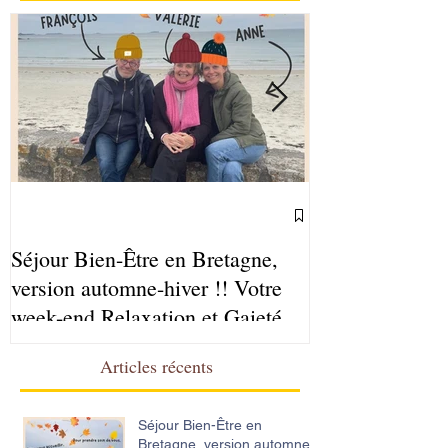
Séjour Bien-Être en Bretagne,
Ateliers Sophr
version automne-hiver !! Votre
2025-2026
week-end Relaxation et Gaieté
Articles récents
Séjour Bien-Être en
Bretagne, version automne-