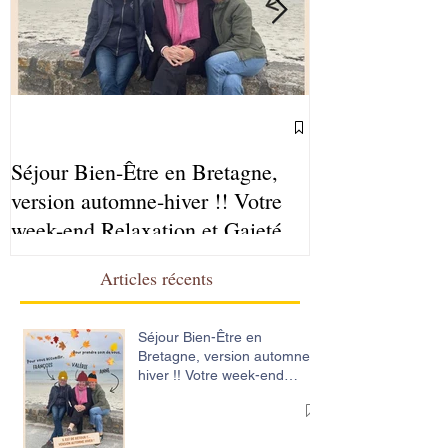
Séjour Bien-Être en Bretagne,
Ateliers Sophr
version automne-hiver !! Votre
2025-2026
week-end Relaxation et Gaieté
Articles récents
Séjour Bien-Être en
Bretagne, version automne-
hiver !! Votre week-end
Relaxation et Gaieté