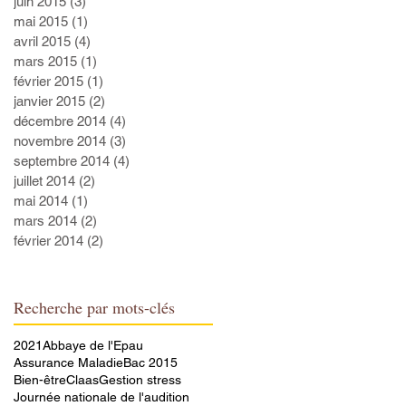
juin 2015
(3)
3 posts
mai 2015
(1)
1 post
avril 2015
(4)
4 posts
mars 2015
(1)
1 post
février 2015
(1)
1 post
janvier 2015
(2)
2 posts
décembre 2014
(4)
4 posts
novembre 2014
(3)
3 posts
septembre 2014
(4)
4 posts
juillet 2014
(2)
2 posts
mai 2014
(1)
1 post
mars 2014
(2)
2 posts
février 2014
(2)
2 posts
Recherche par mots-clés
2021
Abbaye de l'Epau
Assurance Maladie
Bac 2015
Bien-être
Claas
Gestion stress
Journée nationale de l'audition