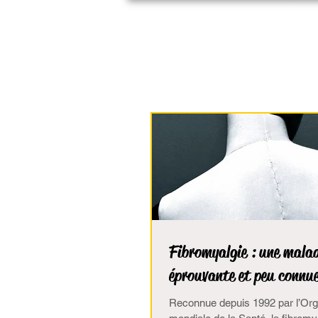
Anne Maubous
Sophrologue
Fibromyalgie : une mala
éprouvante et peu connu
Reconnue depuis 1992 par l’Org