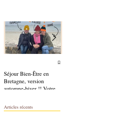
Séjour Bien-Être en
Ateliers Sophro du
Bretagne, version
Week-end 2025-2026
automne-hiver !! Votre
week-end Relaxation et
Gaieté
Articles récents