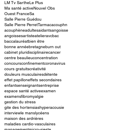
LM Tv Sarthe
Le Plus
Ma santé active
Nouvel Obs
Ouest France
Sa
Salle Pierre Guédou
Salle Pierre Perret
Tarmac
acouphn
acouphène
adultes
aidants
angoisse
angoisses
artiste
atelier
avc
bac
baccalauréat
bien être
bonne année
bretagne
burn out
cabinet pluridisciplinaire
cancer
centre beaulieu
concentration
concours
confinement
coronavirus
cours gratuits
créativité
douleurs musculaires
détente
effet papillon
effets secondaires
enfants
enseignants
entreprise
espace santé active
examen
examens
fibromyalgie
gestion du stress
gite des hortensias
hyperacousie
interview
le mans
lycéens
maison des ardrières
maladies cardio-vasculaires
management
micro-sieste