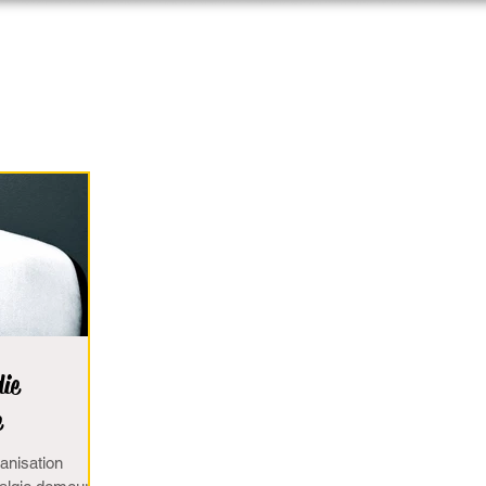
sin
Accueil
La Sophrologie
Qui êtes-vous ?
die
e
anisation