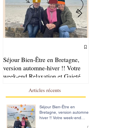
Séjour Bien-Être en Bretagne,
Ateliers Sophr
version automne-hiver !! Votre
2025-2026
week-end Relaxation et Gaieté
Articles récents
Séjour Bien-Être en
Bretagne, version automne-
hiver !! Votre week-end
Relaxation et Gaieté