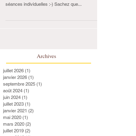
J'ai le plaisir de vous annoncer la réouverture de
mon cabinet pour vous accueillir de nouveau en
séances individuelles :-) Sachez que...
Archives
juillet 2026
(1)
1 post
janvier 2026
(1)
1 post
septembre 2025
(1)
1 post
août 2024
(1)
1 post
juin 2024
(1)
1 post
juillet 2023
(1)
1 post
janvier 2021
(2)
2 posts
mai 2020
(1)
1 post