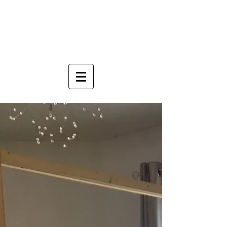
Anne Mauboussin
Sophrologue