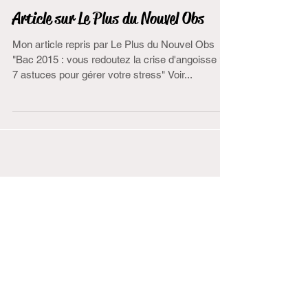
Article sur Le Plus du Nouvel Obs
Mon article repris par Le Plus du Nouvel Obs ​
"Bac 2015 : vous redoutez la crise d'angoisse ?
7 astuces pour gérer votre stress" Voir...
Archives
juillet 2026
(1)
1 post
janvier 2026
(1)
1 post
septembre 2025
(1)
1 post
août 2024
(1)
1 post