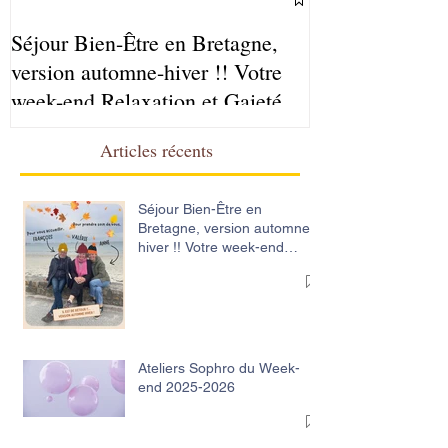
Séjour Bien-Être en Bretagne,
Ateliers Sophr
version automne-hiver !! Votre
2025-2026
week-end Relaxation et Gaieté
Articles récents
Séjour Bien-Être en
Bretagne, version automne-
hiver !! Votre week-end
Relaxation et Gaieté
Ateliers Sophro du Week-
end 2025-2026