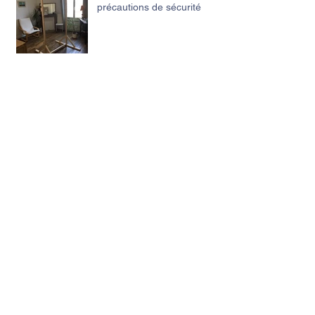
précautions de sécurité
Continuité Sophro : mesures prises pendant
le confinement
Archives
juillet 2026
(1)
1 post
janvier 2026
(1)
1 post
septembre 2025
(1)
1 post
août 2024
(1)
1 post
juin 2024
(1)
1 post
juillet 2023
(1)
1 post
janvier 2021
(2)
2 posts
mai 2020
(1)
1 post
mars 2020
(2)
2 posts