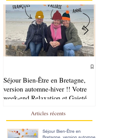
Séjour Bien-Être en Bretagne,
Ateliers Sophr
version automne-hiver !! Votre
2025-2026
week-end Relaxation et Gaieté
Articles récents
Séjour Bien-Être en
Bretagne, version automne-