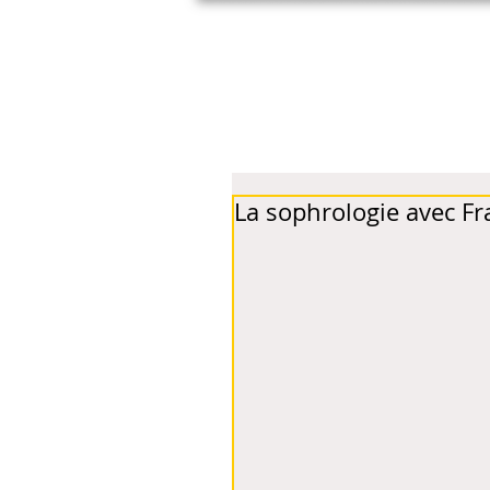
Anne Maubous
Sophrologue
La sophrologie avec F