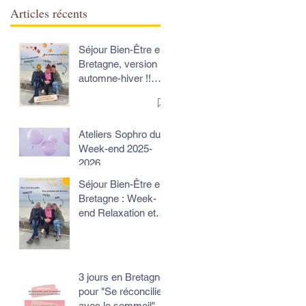
Articles récents
Séjour Bien-Être en
Bretagne, version
automne-hiver !!
Votre week-end
Relaxation et Gaieté
Ateliers Sophro du
Week-end 2025-
2026
Séjour Bien-Être en
Bretagne : Week-
end Relaxation et
Gaieté
3 jours en Bretagne
pour "Se réconcilier
avec le sommeil"