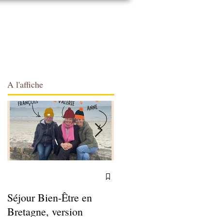
Qui suis-je ?
Infos pratiques
A l'affiche
Séjour Bien-Être en
Ateliers Sophro du
Bretagne, version
Week-end 2025-2026