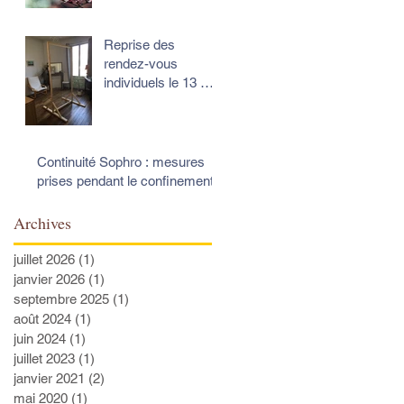
Reprise des
rendez-vous
individuels le 13 mai
: précautions de
sécurité
Continuité Sophro : mesures
prises pendant le confinement
Archives
juillet 2026
(1)
1 post
janvier 2026
(1)
1 post
septembre 2025
(1)
1 post
août 2024
(1)
1 post
juin 2024
(1)
1 post
juillet 2023
(1)
1 post
janvier 2021
(2)
2 posts
mai 2020
(1)
1 post