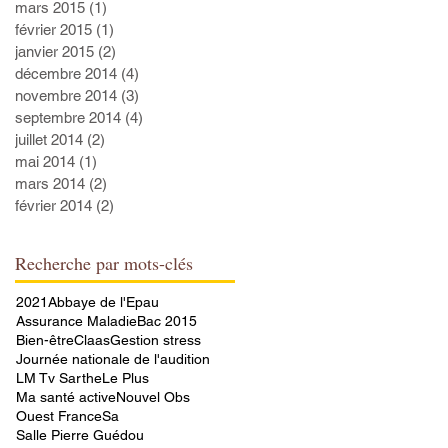
mars 2015
(1)
1 post
février 2015
(1)
1 post
janvier 2015
(2)
2 posts
décembre 2014
(4)
4 posts
novembre 2014
(3)
3 posts
septembre 2014
(4)
4 posts
juillet 2014
(2)
2 posts
mai 2014
(1)
1 post
mars 2014
(2)
2 posts
février 2014
(2)
2 posts
Recherche par mots-clés
2021
Abbaye de l'Epau
Assurance Maladie
Bac 2015
Bien-être
Claas
Gestion stress
Journée nationale de l'audition
LM Tv Sarthe
Le Plus
Ma santé active
Nouvel Obs
Ouest France
Sa
Salle Pierre Guédou