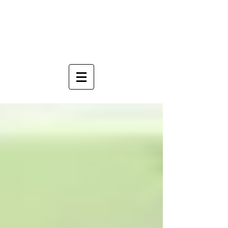
Anne Mauboussin
Sophrologue